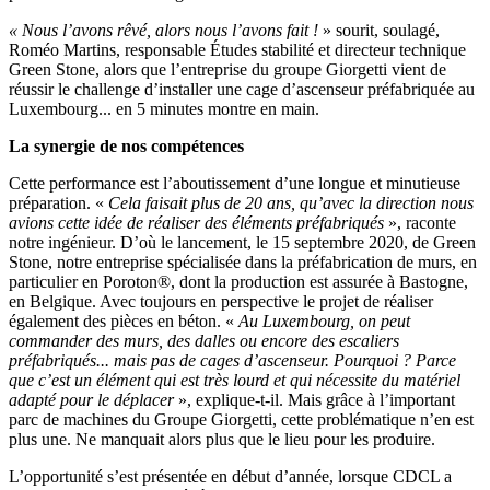
« Nous l’avons rêvé, alors nous l’avons fait !
» sourit, soulagé,
Roméo Martins, responsable Études stabilité et directeur technique
Green Stone, alors que l’entreprise du groupe Giorgetti vient de
réussir le challenge d’installer une cage d’ascenseur préfabriquée au
Luxembourg... en 5 minutes montre en main.
La synergie de nos compétences
Cette performance est l’aboutissement d’une longue et minutieuse
préparation. «
Cela faisait plus de 20 ans, qu’avec la direction nous
avions cette idée de réaliser des éléments préfabriqués
», raconte
notre ingénieur. D’où le lancement, le 15 septembre 2020, de Green
Stone, notre entreprise spécialisée dans la préfabrication de murs, en
particulier en Poroton®, dont la production est assurée à Bastogne,
en Belgique. Avec toujours en perspective le projet de réaliser
également des pièces en béton. «
Au Luxembourg, on peut
commander des murs, des dalles ou encore des escaliers
préfabriqués... mais pas de cages d’ascenseur. Pourquoi ? Parce
que c’est un élément qui est très lourd et qui nécessite du matériel
adapté pour le déplacer
», explique-t-il. Mais grâce à l’important
parc de machines du Groupe Giorgetti, cette problématique n’en est
plus une. Ne manquait alors plus que le lieu pour les produire.
L’opportunité s’est présentée en début d’année, lorsque CDCL a