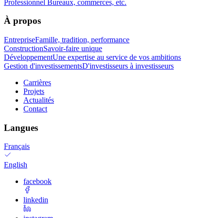
Professionnel
Bureaux, commerces, etc.
À propos
Entreprise
Famille, tradition, performance
Construction
Savoir-faire unique
Développement
Une expertise au service de vos ambitions
Gestion d'investissements
D'investisseurs à investisseurs
Carrières
Projets
Actualités
Contact
Langues
Français
English
facebook
linkedin