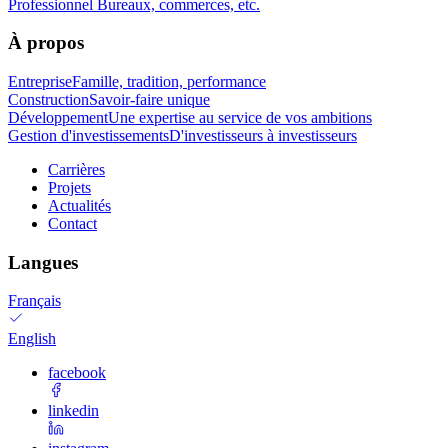
Professionnel
Bureaux, commerces, etc.
À propos
Entreprise
Famille, tradition, performance
Construction
Savoir-faire unique
Développement
Une expertise au service de vos ambitions
Gestion d'investissements
D'investisseurs à investisseurs
Carrières
Projets
Actualités
Contact
Langues
Français
English
facebook
linkedin