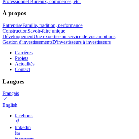
Professionnel
Bureaux, commerces, etc.
À propos
Entreprise
Famille, tradition, performance
Construction
Savoir-faire unique
Développement
Une expertise au service de vos ambitions
Gestion d'investissements
D'investisseurs à investisseurs
Carrières
Projets
Actualités
Contact
Langues
Français
English
facebook
linkedin