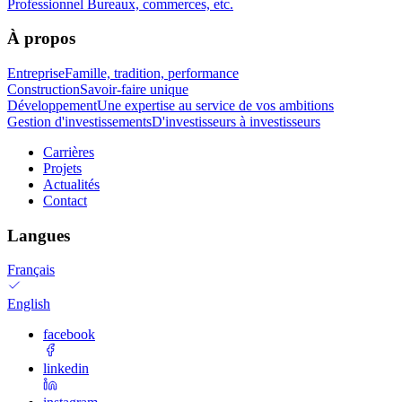
Professionnel
Bureaux, commerces, etc.
À propos
Entreprise
Famille, tradition, performance
Construction
Savoir-faire unique
Développement
Une expertise au service de vos ambitions
Gestion d'investissements
D'investisseurs à investisseurs
Carrières
Projets
Actualités
Contact
Langues
Français
English
facebook
linkedin