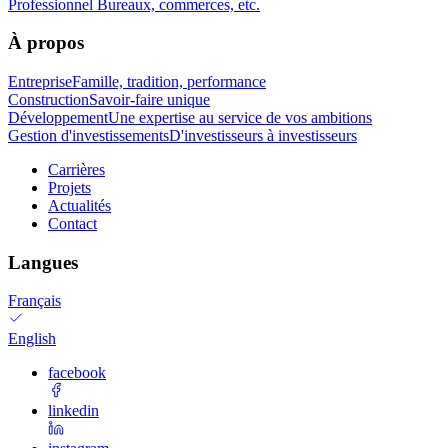
Professionnel
Bureaux, commerces, etc.
À propos
Entreprise
Famille, tradition, performance
Construction
Savoir-faire unique
Développement
Une expertise au service de vos ambitions
Gestion d'investissements
D'investisseurs à investisseurs
Carrières
Projets
Actualités
Contact
Langues
Français
English
facebook
linkedin