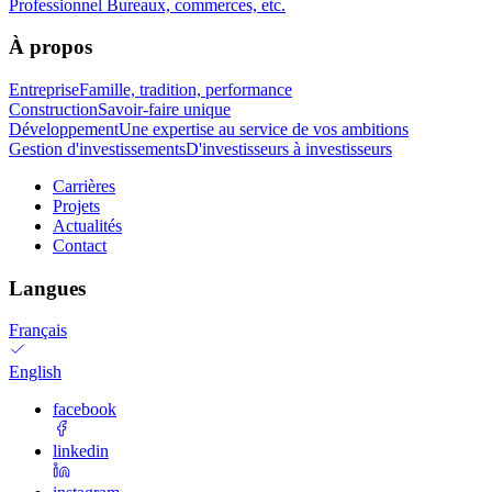
Professionnel
Bureaux, commerces, etc.
À propos
Entreprise
Famille, tradition, performance
Construction
Savoir-faire unique
Développement
Une expertise au service de vos ambitions
Gestion d'investissements
D'investisseurs à investisseurs
Carrières
Projets
Actualités
Contact
Langues
Français
English
facebook
linkedin