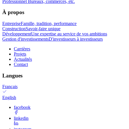
Professionnel
Bureaux, commerces, etc.
À propos
Entreprise
Famille, tradition, performance
Construction
Savoir-faire unique
Développement
Une expertise au service de vos ambitions
Gestion d'investissements
D'investisseurs à investisseurs
Carrières
Projets
Actualités
Contact
Langues
Français
English
facebook
linkedin