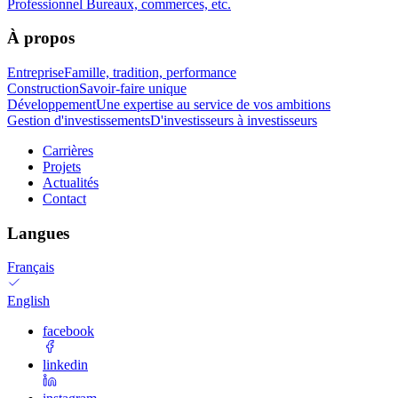
Professionnel
Bureaux, commerces, etc.
À propos
Entreprise
Famille, tradition, performance
Construction
Savoir-faire unique
Développement
Une expertise au service de vos ambitions
Gestion d'investissements
D'investisseurs à investisseurs
Carrières
Projets
Actualités
Contact
Langues
Français
English
facebook
linkedin