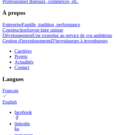
Professionnel
Bureaux, commerces, etc.
À propos
Entreprise
Famille, tradition, performance
Construction
Savoir-faire unique
Développement
Une expertise au service de vos ambitions
Gestion d'investissements
D'investisseurs à investisseurs
Carrières
Projets
Actualités
Contact
Langues
Français
English
facebook
linkedin