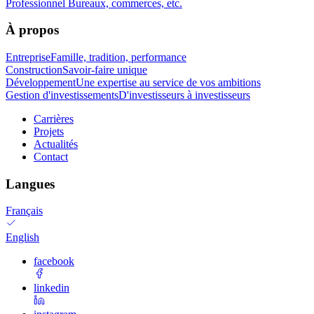
Professionnel
Bureaux, commerces, etc.
À propos
Entreprise
Famille, tradition, performance
Construction
Savoir-faire unique
Développement
Une expertise au service de vos ambitions
Gestion d'investissements
D'investisseurs à investisseurs
Carrières
Projets
Actualités
Contact
Langues
Français
English
facebook
linkedin