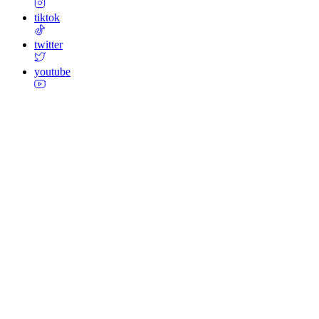
tiktok
twitter
youtube