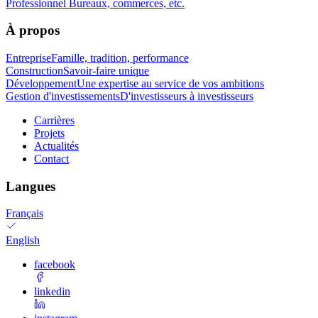
Professionnel
Bureaux, commerces, etc.
À propos
Entreprise
Famille, tradition, performance
Construction
Savoir-faire unique
Développement
Une expertise au service de vos ambitions
Gestion d'investissements
D'investisseurs à investisseurs
Carrières
Projets
Actualités
Contact
Langues
Français
English
facebook
linkedin