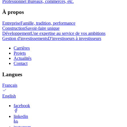
Professionnel
Bureaux, commerces, etc.
À propos
Entreprise
Famille, tradition, performance
Construction
Savoir-faire unique
Développement
Une expertise au service de vos ambitions
Gestion d'investissements
D'investisseurs à investisseurs
Carrières
Projets
Actualités
Contact
Langues
Français
English
facebook
linkedin