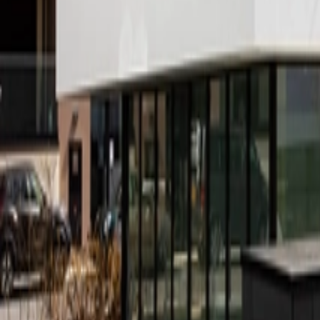
À propos
Carrières
Projets
Actualités
Contact
Trouver un bien
fr
Félix Giorgetti