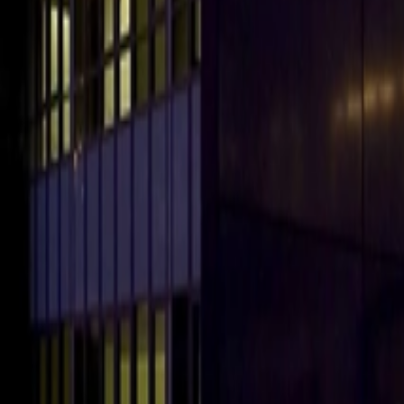
À propos
Carrières
Projets
Actualités
Contact
Trouver un bien
fr
Félix Giorgetti