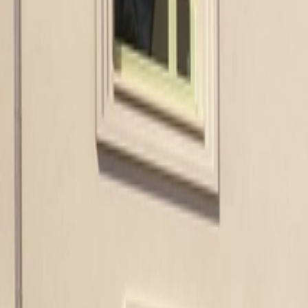
À propos
Carrières
Projets
Actualités
Contact
Trouver un bien
fr
Félix Giorgetti