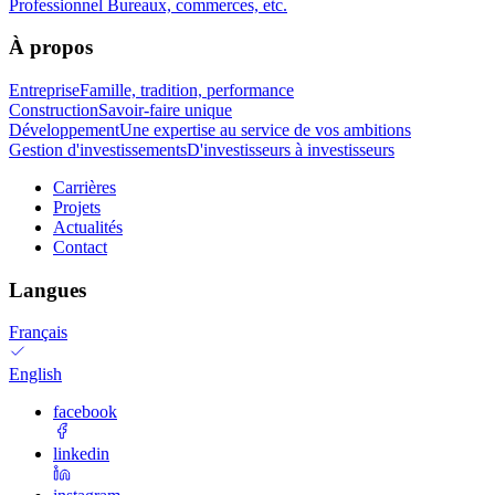
Professionnel
Bureaux, commerces, etc.
À propos
Entreprise
Famille, tradition, performance
Construction
Savoir-faire unique
Développement
Une expertise au service de vos ambitions
Gestion d'investissements
D'investisseurs à investisseurs
Carrières
Projets
Actualités
Contact
Langues
Français
English
facebook
linkedin