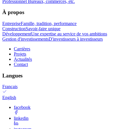
Professionnel
Bureaux, commerces, etc.
À propos
Entreprise
Famille, tradition, performance
Construction
Savoir-faire unique
Développement
Une expertise au service de vos ambitions
Gestion d'investissements
D'investisseurs à investisseurs
Carrières
Projets
Actualités
Contact
Langues
Français
English
facebook
linkedin