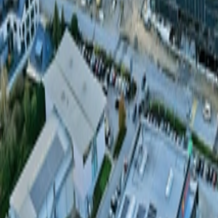
À propos
Carrières
Projets
Actualités
Contact
Trouver un bien
fr
Félix Giorgetti