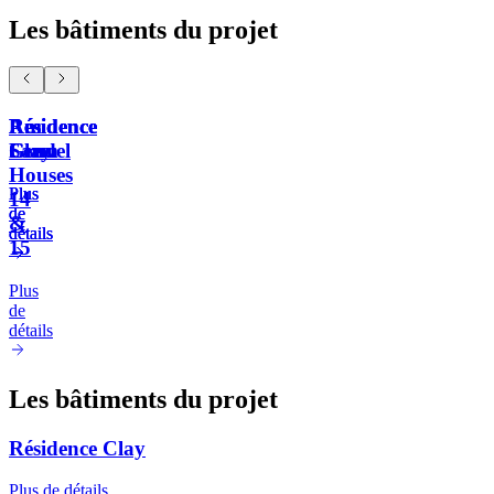
Les bâtiments du projet
Résidence
Résidence
Résidence
Am
Clay
Sand
Gravel
Leem
Houses
Plus
Plus
Plus
14
de
de
de
&
détails
détails
détails
15
Plus
de
détails
Les bâtiments du projet
Résidence Clay
Plus de détails