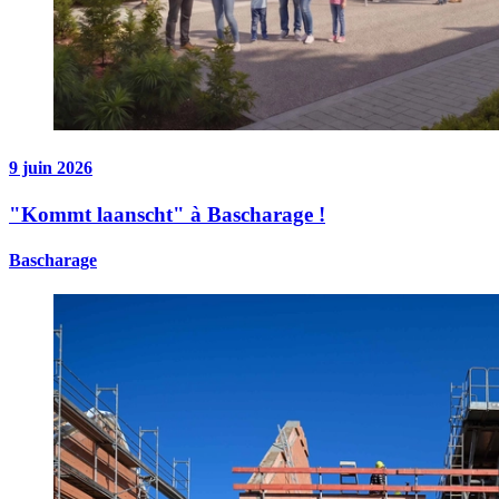
9 juin 2026
"Kommt laanscht" à Bascharage !
Bascharage