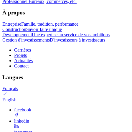
Professionnel
Bureaux, commerces, etc.
À propos
Entreprise
Famille, tradition, performance
Construction
Savoir-faire unique
Développement
Une expertise au service de vos ambitions
Gestion d'investissements
D'investisseurs à investisseurs
Carrières
Projets
Actualités
Contact
Langues
Français
English
facebook
linkedin