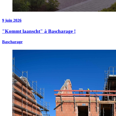
9 juin 2026
"Kommt laanscht" à Bascharage !
Bascharage