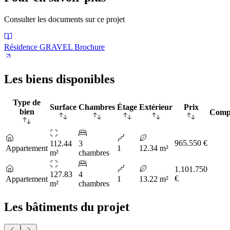
Consulter les documents sur ce projet
Résidence GRAVEL Brochure
Les biens disponibles
Type de
Surface
Chambres
Étage
Extérieur
Prix
bien
Comp
965.550 €
112.44
3
Appartement
1
12.34 m²
m²
chambres
1.101.750
127.83
4
€
Appartement
1
13.22 m²
m²
chambres
Les bâtiments du projet