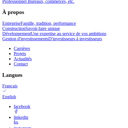
Professionnel
Bureaux, commerces, etc.
À propos
Entreprise
Famille, tradition, performance
Construction
Savoir-faire unique
Développement
Une expertise au service de vos ambitions
Gestion d'investissements
D'investisseurs à investisseurs
Carrières
Projets
Actualités
Contact
Langues
Français
English
facebook
linkedin