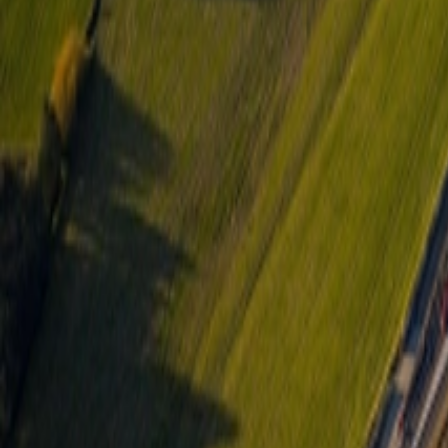
À propos
Carrières
Projets
Actualités
Contact
Trouver un bien
fr
Félix Giorgetti