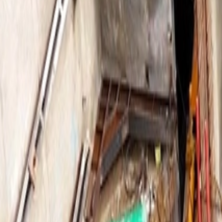
À propos
Carrières
Projets
Actualités
Contact
Trouver un bien
fr
Félix Giorgetti