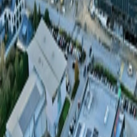
À propos
Carrières
Projets
Actualités
Contact
Trouver un bien
fr
Félix Giorgetti