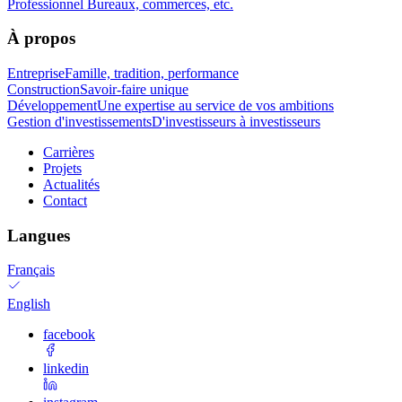
Professionnel
Bureaux, commerces, etc.
À propos
Entreprise
Famille, tradition, performance
Construction
Savoir-faire unique
Développement
Une expertise au service de vos ambitions
Gestion d'investissements
D'investisseurs à investisseurs
Carrières
Projets
Actualités
Contact
Langues
Français
English
facebook
linkedin