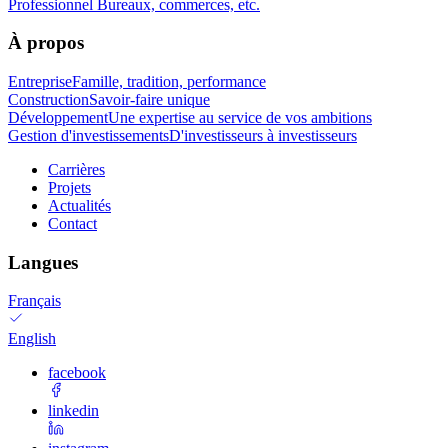
Professionnel
Bureaux, commerces, etc.
À propos
Entreprise
Famille, tradition, performance
Construction
Savoir-faire unique
Développement
Une expertise au service de vos ambitions
Gestion d'investissements
D'investisseurs à investisseurs
Carrières
Projets
Actualités
Contact
Langues
Français
English
facebook
linkedin