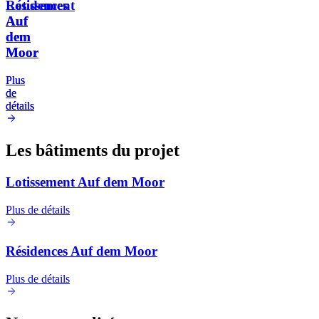
Lotissement
Résidences
Auf
Auf
dem
dem
Moor
Moor
Plus
Plus
de
de
détails
détails
Les bâtiments du projet
Lotissement Auf dem Moor
Plus de détails
Résidences Auf dem Moor
Plus de détails