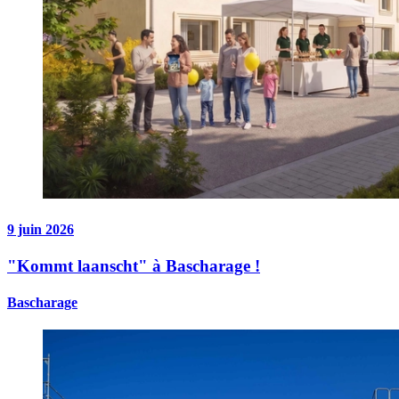
9 juin 2026
"Kommt laanscht" à Bascharage !
Bascharage